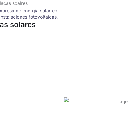
presa de energía solar en
instalaciones fotovoltaicas.
cas solares
 de Jaén
cía y toda España a