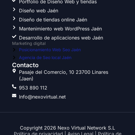
Portfolio de Diseño Web y tiendas
b
a
t
e
Diseño web Jaén
o
g
e
d
o
r
r
i
Diseño de tiendas online Jaén
k
a
n
Mantenimiento web WordPress Jaén
m
Desarrollo de aplicaciones web Jaén
Marketing digital
Posicionamiento Web Seo Jaén
Agencia de Seo local Jaén
Contacto
Pasaje del Comercio, 10 23700 Linares
(Jaen)
953 890 112
Info@nexovirtual.net
Copyright 2026 Nexo Virtual Network S.L
Política de privacidad
|
Aviso Legal
|
Política de