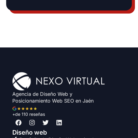
Agencia de Diseño Web y
Posicionamiento Web SEO en Jaén
+de 110 reseñas
F
I
T
L
a
n
w
i
c
s
i
n
Diseño web
e
t
t
k