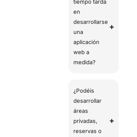
tiempo tarda
en
desarrollarse
una
aplicación
web a
medida?
¿Podéis
desarrollar
áreas
privadas,
reservas o