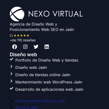
Agencia de Diseño Web y
Posicionamiento Web SEO en Jaén
+de 110 reseñas
F
I
T
L
a
n
w
i
c
s
i
n
Diseño web
e
t
t
k
Portfolio de Diseño Web y tiendas
b
a
t
e
Diseño web Jaén
o
g
e
d
o
r
r
i
Diseño de tiendas online Jaén
k
a
n
Mantenimiento web WordPress Jaén
m
Desarrollo de aplicaciones web Jaén
Marketing digital
Posicionamiento Web Seo Jaén
Seo local Jaén