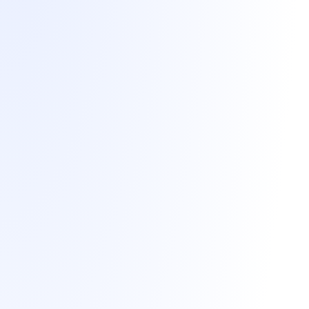
Descuentos
Descuento para
asociados ACIL de
Linares en diseño de
tiendas online