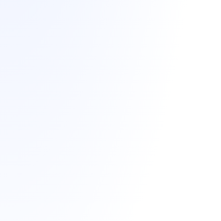
Descuentos
Descuento para
asociados ACIL de
Linares en diseño de
pagina web
Descuentos