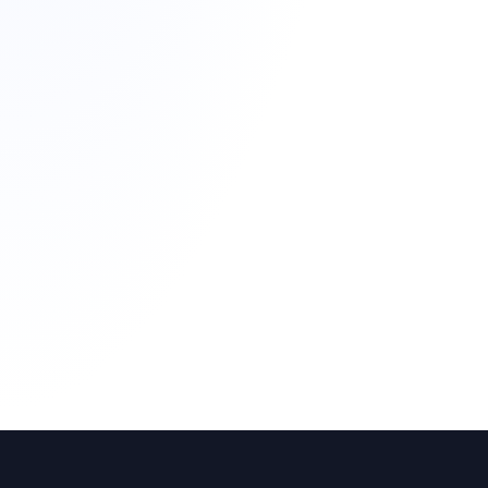
Descuento para
asociados ACIL de
Linares en
posicionamiento web SEO
Descuentos
AJE Jaén descuentos
para asociados en Nexo
Virtual
Descuentos
Alojamiento web con
50% de descuento