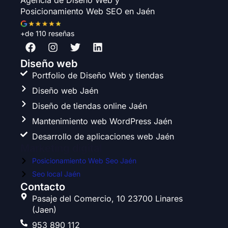
Posicionamiento Web SEO en Jaén
+de 110 reseñas
F
I
T
L
a
n
w
i
c
s
i
n
Diseño web
e
t
t
k
Portfolio de Diseño Web y tiendas
b
a
t
e
Diseño web Jaén
o
g
e
d
o
r
r
i
Diseño de tiendas online Jaén
k
a
n
Mantenimiento web WordPress Jaén
m
Desarrollo de aplicaciones web Jaén
Marketing digital
Posicionamiento Web Seo Jaén
Seo local Jaén
Contacto
Pasaje del Comercio, 10 23700 Linares
(Jaen)
953 890 112