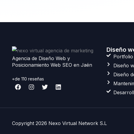
Diseño w
Portfoli
Agencia de Diseño Web y
Posicionamiento Web SEO en Jaén
Diseño 
Diseño d
+de 110 reseñas
F
I
T
L
Manteni
a
n
w
i
Desarrol
c
s
i
n
e
t
t
k
b
a
t
e
o
g
e
d
o
r
r
i
Copyright 2026 Nexo Virtual Network S.L
k
a
n
m