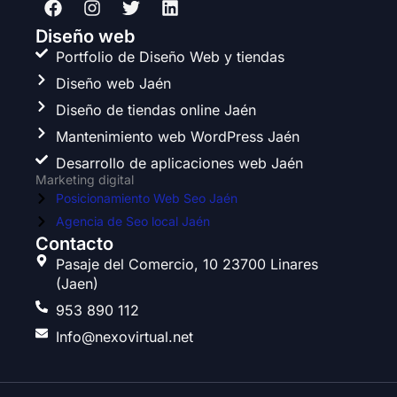
a
n
w
i
c
s
i
n
Diseño web
e
t
t
k
Portfolio de Diseño Web y tiendas
b
a
t
e
Diseño web Jaén
o
g
e
d
o
r
r
i
Diseño de tiendas online Jaén
k
a
n
Mantenimiento web WordPress Jaén
m
Desarrollo de aplicaciones web Jaén
Marketing digital
Posicionamiento Web Seo Jaén
Agencia de Seo local Jaén
Contacto
Pasaje del Comercio, 10 23700 Linares
(Jaen)
953 890 112
Info@nexovirtual.net