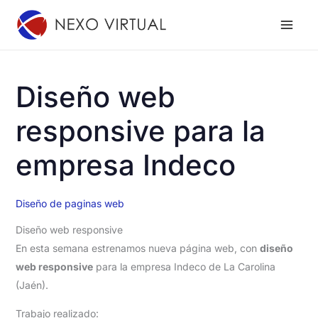
Ir
al
contenido
Diseño web
responsive para la
empresa Indeco
Diseño de paginas web
Diseño web responsive
En esta semana estrenamos nueva página web, con
diseño
web responsive
para la empresa Indeco de La Carolina
(Jaén).
Trabajo realizado: