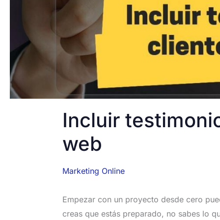
Incluir testimoni
web
Marketing Online
Empezar con un proyecto desde cero pue
creas que estás preparado, no sabes lo qu