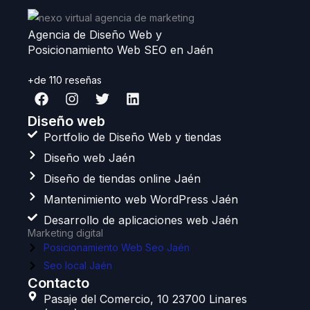
Agencia de Diseño Web y
Posicionamiento Web SEO en Jaén
+de 110 reseñas
F
I
T
L
a
n
w
i
c
s
i
n
Diseño web
e
t
t
k
Portfolio de Diseño Web y tiendas
b
a
t
e
Diseño web Jaén
o
g
e
d
o
r
r
i
Diseño de tiendas online Jaén
k
a
n
Mantenimiento web WordPress Jaén
m
Desarrollo de aplicaciones web Jaén
Marketing digital
Posicionamiento Web Seo Jaén
Seo local Jaén
Contacto
Pasaje del Comercio, 10 23700 Linares