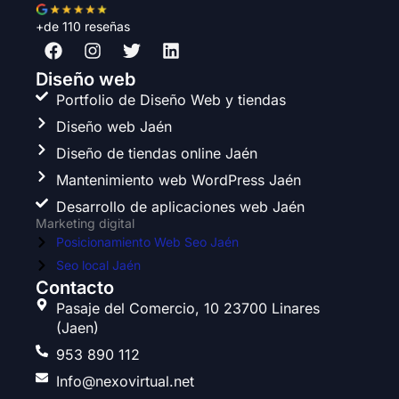
+de 110 reseñas
F
I
T
L
a
n
w
i
c
s
i
n
Diseño web
e
t
t
k
Portfolio de Diseño Web y tiendas
b
a
t
e
Diseño web Jaén
o
g
e
d
o
r
r
i
Diseño de tiendas online Jaén
k
a
n
Mantenimiento web WordPress Jaén
m
Desarrollo de aplicaciones web Jaén
Marketing digital
Posicionamiento Web Seo Jaén
Seo local Jaén
Contacto
Pasaje del Comercio, 10 23700 Linares
(Jaen)
953 890 112
Info@nexovirtual.net