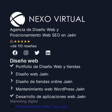
Agencia de Diseño Web y
Posicionamiento Web SEO en Jaén
+de 110 reseñas
F
I
T
L
a
n
w
i
c
s
i
n
Diseño web
e
t
t
k
Portfolio de Diseño Web y tiendas
b
a
t
e
Diseño web Jaén
o
g
e
d
o
r
r
i
Diseño de tiendas online Jaén
k
a
n
Mantenimiento web WordPress Jaén
m
Desarrollo de aplicaciones web Jaén
Marketing digital
Posicionamiento Web Seo Jaén