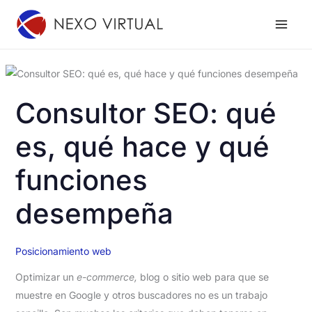
Ir
al
contenido
Consultor SEO: qué
es, qué hace y qué
funciones
desempeña
Posicionamiento web
Optimizar un
e-commerce,
blog o sitio web para que se
muestre en Google y otros buscadores no es un trabajo