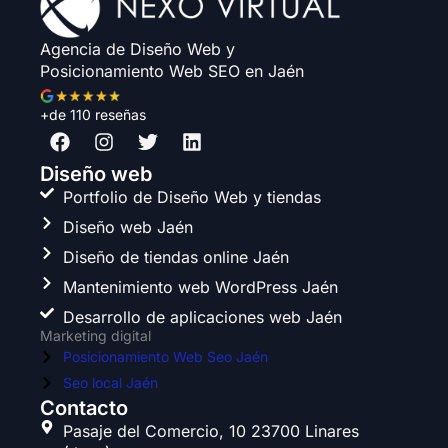
Agencia de Diseño Web y
Posicionamiento Web SEO en Jaén
+de 110 reseñas
F
I
T
L
a
n
w
i
c
s
i
n
Diseño web
e
t
t
k
Portfolio de Diseño Web y tiendas
b
a
t
e
Diseño web Jaén
o
g
e
d
o
r
r
i
Diseño de tiendas online Jaén
k
a
n
Mantenimiento web WordPress Jaén
m
Desarrollo de aplicaciones web Jaén
Marketing digital
Posicionamiento Web Seo Jaén
Seo local Jaén
Contacto
Pasaje del Comercio, 10 23700 Linares