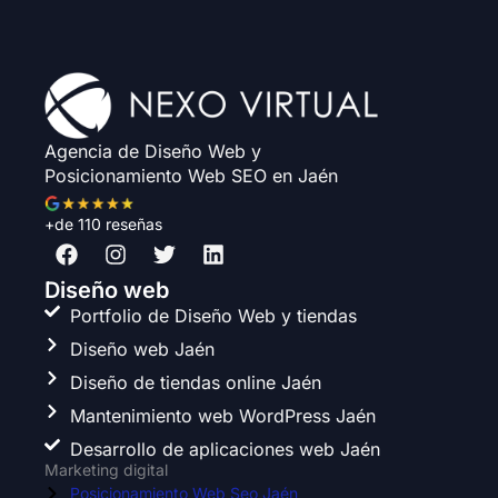
Agencia de Diseño Web y
Posicionamiento Web SEO en Jaén
+de 110 reseñas
F
I
T
L
a
n
w
i
c
s
i
n
Diseño web
e
t
t
k
Portfolio de Diseño Web y tiendas
b
a
t
e
Diseño web Jaén
o
g
e
d
o
r
r
i
Diseño de tiendas online Jaén
k
a
n
Mantenimiento web WordPress Jaén
m
Desarrollo de aplicaciones web Jaén
Marketing digital
Posicionamiento Web Seo Jaén