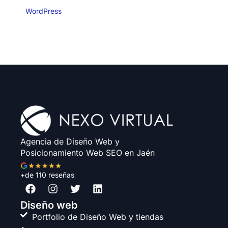
WordPress
Agencia de Diseño Web y
Posicionamiento Web SEO en Jaén
+de 110 reseñas
F
I
T
L
a
n
w
i
c
s
i
n
Diseño web
e
t
t
k
Portfolio de Diseño Web y tiendas
b
a
t
e