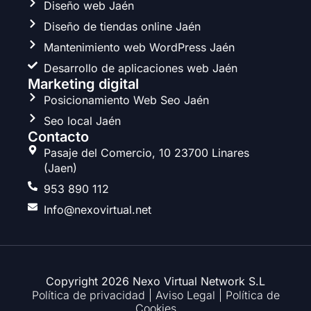
Diseño web Jaén
o
g
e
d
o
r
r
i
Diseño de tiendas online Jaén
k
a
n
Mantenimiento web WordPress Jaén
m
Desarrollo de aplicaciones web Jaén
Marketing digital
Posicionamiento Web Seo Jaén
Seo local Jaén
Contacto
Pasaje del Comercio, 10 23700 Linares
(Jaen)
953 890 112
Info@nexovirtual.net
Copyright 2026 Nexo Virtual Network S.L
Política de privacidad
|
Aviso Legal
|
Política de
Cookies