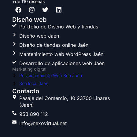
+de 110 reseñas
F
I
T
L
a
n
w
i
c
s
i
n
Diseño web
e
t
t
k
Portfolio de Diseño Web y tiendas
b
a
t
e
Diseño web Jaén
o
g
e
d
o
r
r
i
Diseño de tiendas online Jaén
k
a
n
Mantenimiento web WordPress Jaén
m
Desarrollo de aplicaciones web Jaén
Marketing digital
Posicionamiento Web Seo Jaén
Seo local Jaén
Contacto
Pasaje del Comercio, 10 23700 Linares
(Jaen)
953 890 112
Info@nexovirtual.net