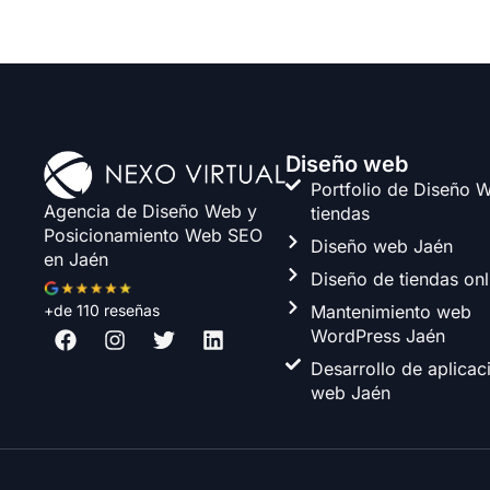
Diseño web
Portfolio de Diseño 
Agencia de Diseño Web y
tiendas
Posicionamiento Web SEO
Diseño web Jaén
en Jaén
Diseño de tiendas onl
Mantenimiento web
+de 110 reseñas
F
I
T
L
WordPress Jaén
a
n
w
i
Desarrollo de aplicac
c
s
i
n
e
t
t
k
web Jaén
b
a
t
e
o
g
e
d
o
r
r
i
k
a
n