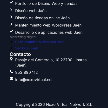
e
t
t
k
Portfolio de Diseño Web y tiendas
b
a
t
e
Diseño web Jaén
o
g
e
d
o
r
r
i
Diseño de tiendas online Jaén
k
a
n
Mantenimiento web WordPress Jaén
m
Desarrollo de aplicaciones web Jaén
Marketing digital
Posicionamiento Web Seo Jaén
Seo local Jaén
Contacto
Pasaje del Comercio, 10 23700 Linares
(Jaen)
953 890 112
Info@nexovirtual.net
Copyright 2026 Nexo Virtual Network S.L