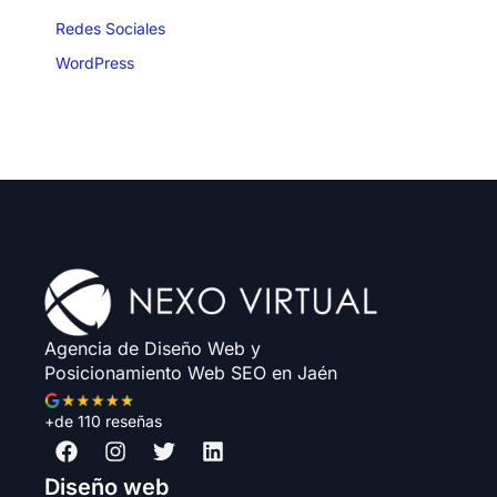
Redes Sociales
WordPress
Agencia de Diseño Web y
Posicionamiento Web SEO en Jaén
+de 110 reseñas
F
I
T
L
a
n
w
i
c
s
i
n
Diseño web