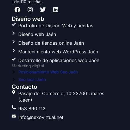
+de 110 reseñas
F
I
T
L
a
n
w
i
c
s
i
n
Diseño web
e
t
t
k
Portfolio de Diseño Web y tiendas
b
a
t
e
Diseño web Jaén
o
g
e
d
o
r
r
i
Diseño de tiendas online Jaén
k
a
n
Mantenimiento web WordPress Jaén
m
Desarrollo de aplicaciones web Jaén
Marketing digital
Posicionamiento Web Seo Jaén
Seo local Jaén
Contacto
Pasaje del Comercio, 10 23700 Linares
(Jaen)
953 890 112
Info@nexovirtual.net