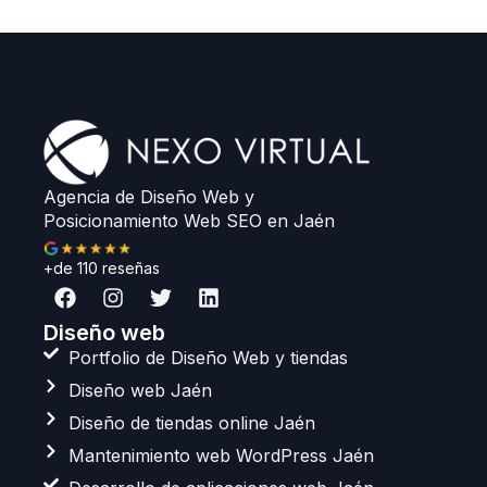
Agencia de Diseño Web y
Posicionamiento Web SEO en Jaén
+de 110 reseñas
F
I
T
L
a
n
w
i
c
s
i
n
Diseño web
e
t
t
k
Portfolio de Diseño Web y tiendas
b
a
t
e
Diseño web Jaén
o
g
e
d
o
r
r
i
Diseño de tiendas online Jaén
k
a
n
Mantenimiento web WordPress Jaén
m