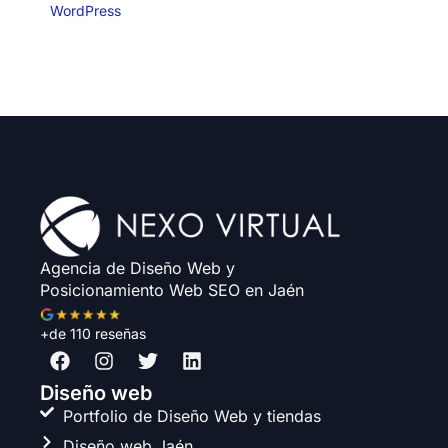
WordPress
Agencia de Diseño Web y
Posicionamiento Web SEO en Jaén
+de 110 reseñas
F
I
T
L
a
n
w
i
c
s
i
n
Diseño web
e
t
t
k
Portfolio de Diseño Web y tiendas
b
a
t
e
Diseño web Jaén