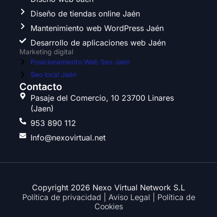
o
g
e
d
o
r
r
i
Diseño de tiendas online Jaén
k
a
n
Mantenimiento web WordPress Jaén
m
Desarrollo de aplicaciones web Jaén
Marketing digital
Posicionamiento Web Seo Jaén
Seo local Jaén
Contacto
Pasaje del Comercio, 10 23700 Linares
(Jaen)
953 890 112
Info@nexovirtual.net
Copyright 2026 Nexo Virtual Network S.L
Política de privacidad
|
Aviso Legal
|
Política de
Cookies