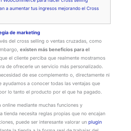
en WooCommerce para hacer cross selling
 a aumentar tus ingresos mejorando el Cross
egia de marketing
avés del cross selling o ventas cruzadas, como
 embargo,
existen más beneficios para el
 que el cliente perciba que realmente mostramos
ora de ofrecerle un servicio más personalizado.
a necesidad de ese complemento o, directamente ni
le ayudamos a conocer todas las ventajas que
or lo tanto el producto por el que ha pagado.
 online mediante muchas funciones y
a tienda necesita reglas propias que no encajan
ciones, puede ser interesante valorar un
plugin
apte la tienda a la forma real de trabajar del