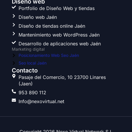
c
s
i
n
Diseño web
e
t
t
k
Portfolio de Diseño Web y tiendas
b
a
t
e
Diseño web Jaén
o
g
e
d
o
r
r
i
Diseño de tiendas online Jaén
k
a
n
Mantenimiento web WordPress Jaén
m
Desarrollo de aplicaciones web Jaén
Marketing digital
Posicionamiento Web Seo Jaén
Seo local Jaén
Contacto
Pasaje del Comercio, 10 23700 Linares
(Jaen)
953 890 112
Info@nexovirtual.net
Copyright 2026 Nexo Virtual Network S.L