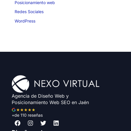
Posicionamiento web
Redes Sociales
WordPress
Agencia de Diseño Web y
Posicionamiento Web SEO en Jaén
+de 110 reseñas
F
I
T
L
a
n
w
i