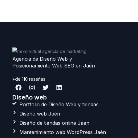
Agencia de Diseño Web y
Posicionamiento Web SEO en Jaén
+de 110 reseñas
F
I
T
L
a
n
w
i
c
s
i
n
Diseño web
e
t
t
k
Portfolio de Diseño Web y tiendas
b
a
t
e
Diseño web Jaén
o
g
e
d
o
r
r
i
Diseño de tiendas online Jaén
k
a
n
Mantenimiento web WordPress Jaén
m