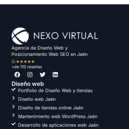
Agencia de Diseño Web y
Posicionamiento Web SEO en Jaén
+de 110 reseñas
F
I
T
L
a
n
w
i
c
s
i
n
Diseño web
e
t
t
k
Portfolio de Diseño Web y tiendas
b
a
t
e
Diseño web Jaén
o
g
e
d
o
r
r
i
Diseño de tiendas online Jaén
k
a
n
Mantenimiento web WordPress Jaén
m
Desarrollo de aplicaciones web Jaén