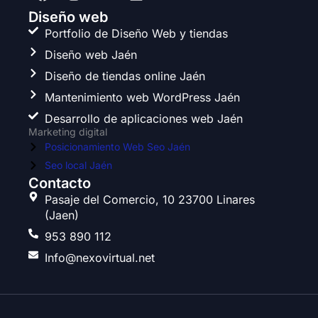
a
n
w
i
c
s
i
n
Diseño web
e
t
t
k
Portfolio de Diseño Web y tiendas
b
a
t
e
Diseño web Jaén
o
g
e
d
o
r
r
i
Diseño de tiendas online Jaén
k
a
n
Mantenimiento web WordPress Jaén
m
Desarrollo de aplicaciones web Jaén
Marketing digital
Posicionamiento Web Seo Jaén
Seo local Jaén
Contacto
Pasaje del Comercio, 10 23700 Linares
(Jaen)
953 890 112
Info@nexovirtual.net