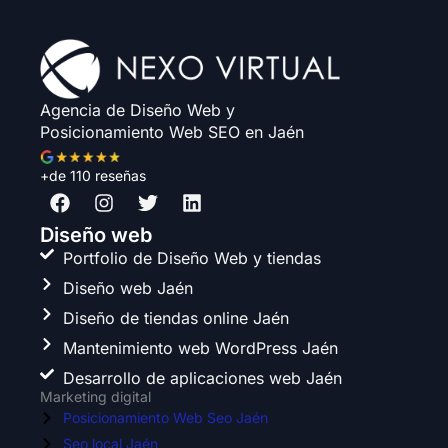
Agencia de Diseño Web y
Posicionamiento Web SEO en Jaén
+de 110 reseñas
F
I
T
L
a
n
w
i
c
s
i
n
Diseño web
e
t
t
k
Portfolio de Diseño Web y tiendas
b
a
t
e
Diseño web Jaén
o
g
e
d
o
r
r
i
Diseño de tiendas online Jaén
k
a
n
Mantenimiento web WordPress Jaén
m
Desarrollo de aplicaciones web Jaén
Marketing digital
Posicionamiento Web Seo Jaén
Seo local Jaén