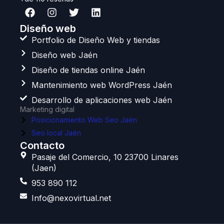
F
I
T
L
a
n
w
i
c
s
i
n
Diseño web
e
t
t
k
Portfolio de Diseño Web y tiendas
b
a
t
e
Diseño web Jaén
o
g
e
d
o
r
r
i
Diseño de tiendas online Jaén
k
a
n
Mantenimiento web WordPress Jaén
m
Desarrollo de aplicaciones web Jaén
Marketing digital
Posicionamiento Web Seo Jaén
Seo local Jaén
Contacto
Pasaje del Comercio, 10 23700 Linares
(Jaen)
953 890 112
Info@nexovirtual.net